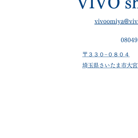
VIVO sh
vivoomiya@viv
08049
〒３３０−０８０４
​埼玉県さいたま市大宮