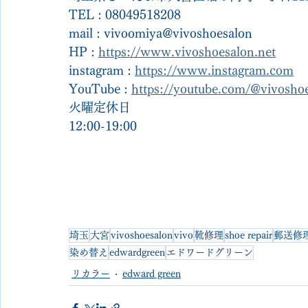
TEL : 08049518208
mail : vivoomiya@vivoshoesalon
HP : 
https://www.vivoshoesalon.net
instagram : 
https://www.instagram.com
YouTube : 
https://youtube.com/@vivosh
火曜定休日
12:00-19:00
埼玉
大宮
vivoshoesalon
vivo
靴修理
shoe repair
郵送修
染め替え
edwardgreen
エドワードグリーン
リカラー
edward green