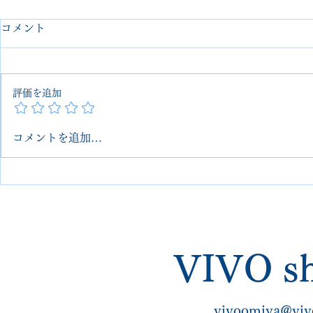
コメント
評価を追加
コメントを追加…
【エドワードグリーン】スキ
エドワード
ンステッチ補修＋オールソー
解レストア
ル＋丸洗い
業動画あり
VIVO sh
vivoomiya@viv