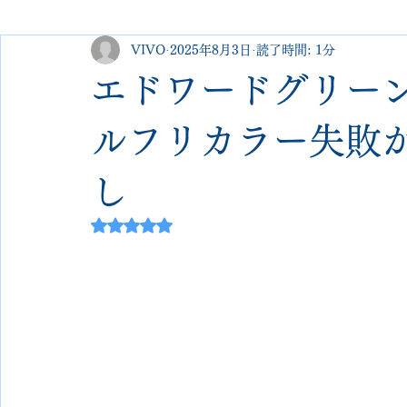
VIVO
2025年8月3日
読了時間: 1分
george cleverley
Christian louboutin
allen edmonds
エドワードグリー
new balance
jimmy choo
クリーニング•撥水コーテ
ルフリカラー失敗
し
johnlobb
edward green
george cox
hermes
5つ星のうちNaNと評価されています。
loewe
crockett&jones