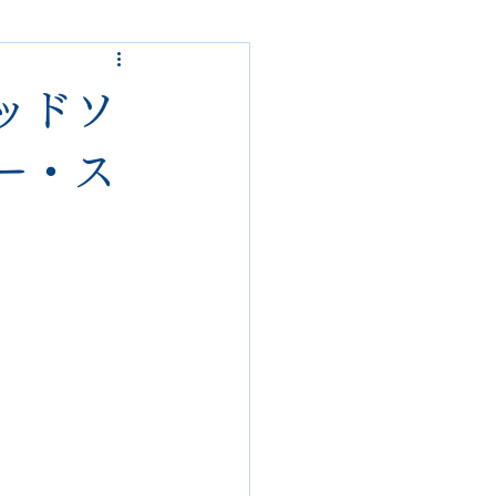
ded garcons
ッドソ
alden
nike
ー・ス
loropiana
danner