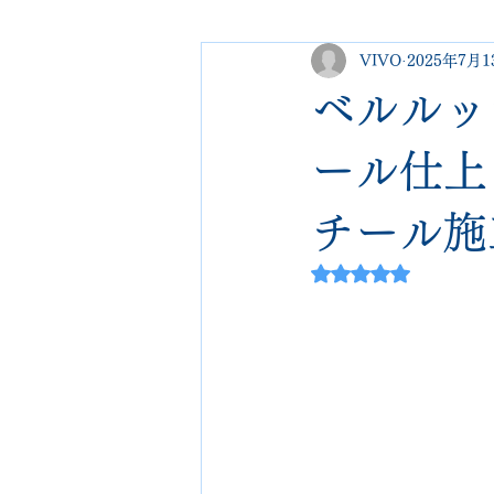
VIVO
2025年7月1
george cleverley
Christian lo
ベルルッ
new balance
jimmy choo
ール仕上
チール施
johnlobb
edward green
5つ星のうちNaN
loewe
crockett&jones