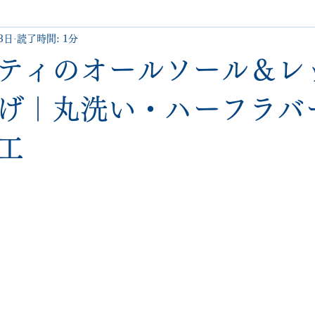
3日
読了時間: 1分
uboutin
allen edmonds
santoni
hugo boss
comme 
ティのオールソール＆レ
クリーニング•撥水コーティング
ハーフラバー • ヒール交換等
げ｜丸洗い・ハーフラバ
工
george cox
hermes
regal
saint laurent
redwing
と評価されています。