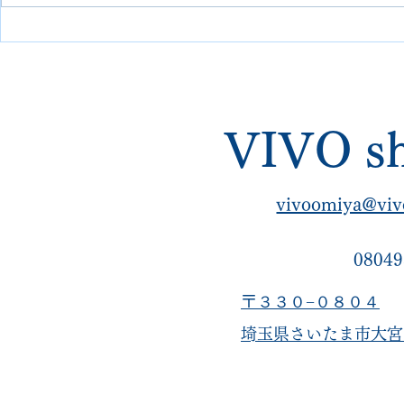
え】丸洗いとオールソールで
解レストア
再生した瀕死の名作
業動画あり
VIVO sh
vivoomiya@viv
08049
〒３３０−０８０４
​埼玉県さいたま市大宮