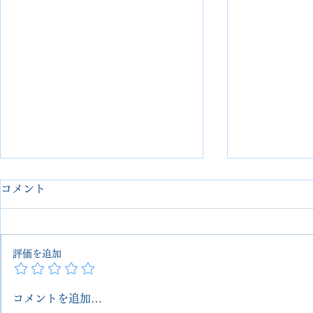
コメント
評価を追加
コメントを追加…
【Edward Green｜7万再生超
エドワード