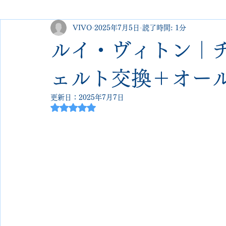
VIVO
2025年7月5日
読了時間: 1分
george cleverley
Christian louboutin
allen edmonds
ルイ・ヴィトン｜
new balance
jimmy choo
クリーニング•撥水コーテ
ェルト交換＋オー
更新日：
2025年7月7日
5つ星のうちNaNと評価されています。
johnlobb
edward green
george cox
hermes
loewe
crockett&jones