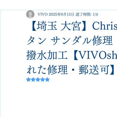
VIVO
2025年9月13日
読了時間: 1分
george cleverley
Christian louboutin
allen edmonds
【埼玉 大宮】Christi
new balance
jimmy choo
クリーニング•撥水コーテ
タン サンダル修理
撥水加工【VIVOsh
johnlobb
edward green
george cox
hermes
れた修理・郵送可
loewe
crockett&jones
5つ星のうちNaNと評価されています。