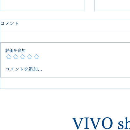
コメント
評価を追加
コメントを追加…
【埼玉 大宮】Christian
【Louis V
Louboutin スニーカー修理｜
ーの劣化パ
撥水コーティング
カスタム修
【VIVOshoesalon｜他店で断
られた修理・郵送可】
VIVO sh