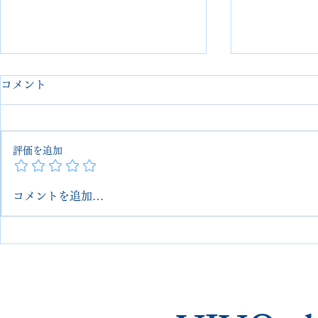
コメント
評価を追加
コメントを追加…
PRADA（プラダ）ナイロン
PRADA 
バッグ 補強修理｜他店で断ら
塗り直し＋
れた修理も対応｜全国郵送可
玉 大宮 VIV
｜埼玉 大宮 VIVOshoesalon
送OK・他