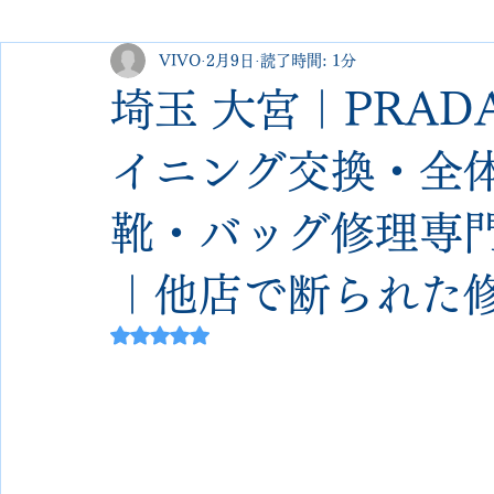
VIVO
2月9日
読了時間: 1分
george cleverley
Christian louboutin
allen edmonds
埼玉 大宮｜PRA
new balance
jimmy choo
クリーニング•撥水コーテ
イニング交換・全
靴・バッグ修理専門店 V
johnlobb
edward green
george cox
hermes
｜他店で断られた
loewe
crockett&jones
5つ星のうちNaNと評価されています。