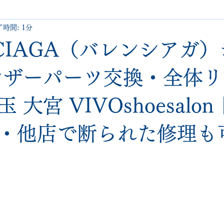
時間: 1分
uboutin
allen edmonds
santoni
hugo boss
comme 
NCIAGA（バレンシアガ
クリーニング•撥水コーティング
ハーフラバー • ヒール交換等
レザーパーツ交換・全体
 大宮 VIVOshoesalo
george cox
hermes
regal
saint laurent
redwing
・他店で断られた修理も
と評価されています。