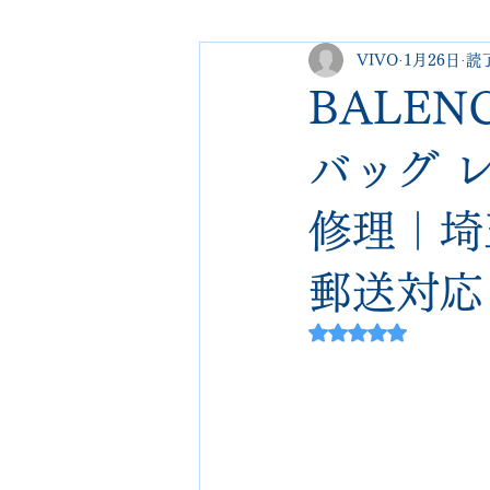
VIVO
1月26日
読了
george cleverley
Christian lo
BALE
new balance
jimmy choo
バッグ 
修理｜埼玉
johnlobb
edward green
郵送対応
loewe
crockett&jones
5つ星のうちNaN