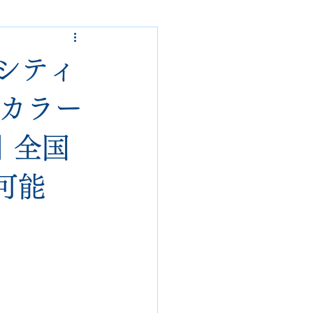
ded garcons
）シティ
alden
nike
リカラー
n｜全国
loropiana
danner
可能