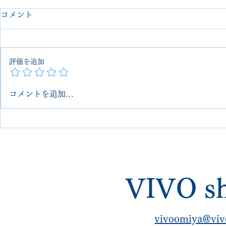
コメント
評価を追加
コメントを追加…
【埼玉 大宮】Salvatore
BALLY 
Ferragamo 革靴修理｜ミシュ
ソールでの
ランハーフラバー＆スチール
【VIVOsho
取付（プレメンテ）
【VIVOshoesalon｜他店で断
VIVO sh
られた修理・郵送可】
vivoomiya@viv