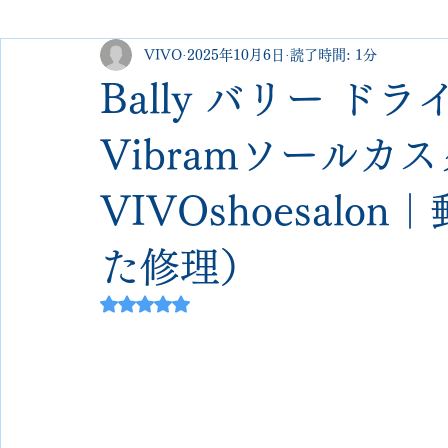
VIVO
2025年10月6日
読了時間: 1分
george cleverley
Christian louboutin
allen edmonds
Bally バリー 
new balance
jimmy choo
クリーニング•撥水コーテ
Vibramソールカ
VIVOshoesal
johnlobb
edward green
george cox
hermes
た修理）
loewe
crockett&jones
5つ星のうちNaNと評価されています。