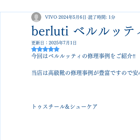
VIVO
2024年5月6日
読了時間: 1分
george cleverley
Christian louboutin
allen edmonds
berluti ベルル
更新日：
2025年7月1日
new balance
jimmy choo
クリーニング•撥水コーテ
5つ星のうちNaNと評価されています。
今回はベルルッティの修理事例をご紹介‼︎
johnlobb
edward green
george cox
hermes
当店は高級靴の修理事例が豊富ですので安
loewe
crockett&jones
トゥスチール&シューケア