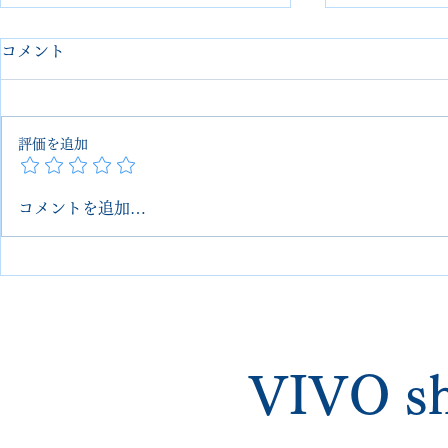
コメント
評価を追加
コメントを追加…
【フェラガモ 靴修理】マッケ
J.M. Wes
イ製法のオールソール交換｜
ル交換（埼
埼玉 大宮 VIVOshoesalon｜
VIVOsho
郵送対応・他店で断られた修
店で断られ
理も可能
VIVO sh