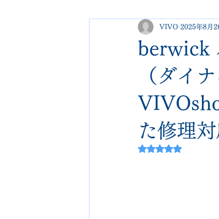
VIVO
2025年8月2
george cleverley
Christian lo
berwi
new balance
jimmy choo
（ダイナ
VIVOs
johnlobb
edward green
た修理対
loewe
crockett&jones
5つ星のうちNaN