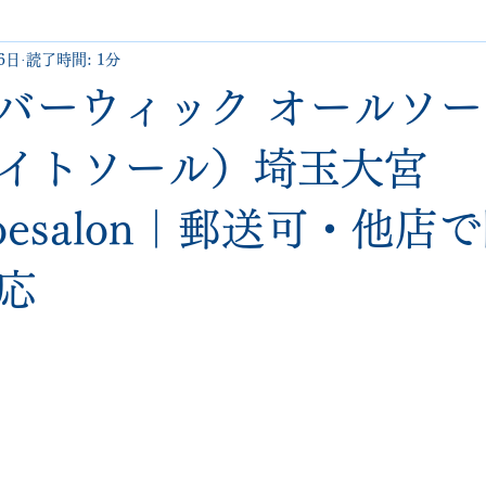
6日
読了時間: 1分
uboutin
allen edmonds
santoni
hugo boss
comme 
ck バーウィック オールソ
クリーニング•撥水コーティング
ハーフラバー • ヒール交換等
イトソール）埼玉大宮
hoesalon｜郵送可・他店
george cox
hermes
regal
saint laurent
redwing
応
と評価されています。