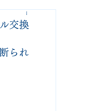
ded garcons
ール交換
alden
nike
で断られ
loropiana
danner