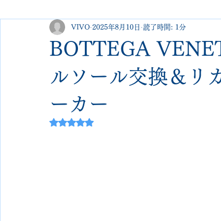
VIVO
2025年8月10日
読了時間: 1分
george cleverley
Christian louboutin
allen edmonds
BOTTEGA VEN
new balance
jimmy choo
クリーニング•撥水コーテ
ルソール交換＆リ
ーカー
johnlobb
edward green
george cox
hermes
5つ星のうちNaNと評価されています。
loewe
crockett&jones