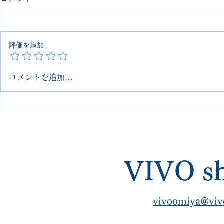
評価を追加
コメントを追加…
BALLY スニーカー｜カップ
【PRADA
ソールでのオールソール交換
プソールで
【VIVOshoesalon】
オールソー
VIVOshoes
VIVO sh
vivoomiya@viv