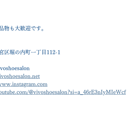
品物も大歓迎です。
区堀の内町一丁目112-1
ivoshoesalon
ivoshoesalon.net
/www.instagram.com
youtube.com/@vivoshoesalon?si=a_46rE3nIyMIeWcf