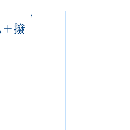
ded garcons
色＋撥
alden
nike
loropiana
danner