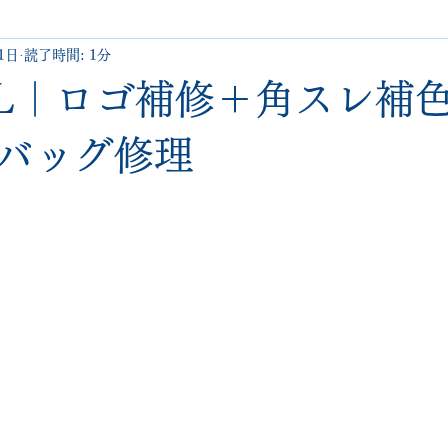
1日
読了時間: 1分
uboutin
allen edmonds
santoni
hugo boss
comme 
EL｜ロゴ補修＋角スレ補
クリーニング•撥水コーティング
ハーフラバー • ヒール交換等
バッグ修理
と評価されています。
george cox
hermes
regal
saint laurent
redwing