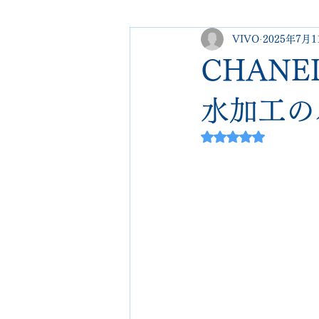
VIVO
2025年7月1
george cleverley
Christian lo
CHAN
new balance
jimmy choo
水加工の
5つ星のうちNaN
johnlobb
edward green
loewe
crockett&jones