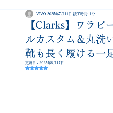
VIVO
2025年7月14日
読了時間: 1分
george cleverley
Christian louboutin
allen edmonds
【Clarks】ワラビー
new balance
jimmy choo
クリーニング•撥水コーテ
ルカスタム＆丸洗い
靴も長く履ける一
johnlobb
edward green
george cox
hermes
更新日：
2025年8月17日
5つ星のうちNaNと評価されています。
loewe
crockett&jones