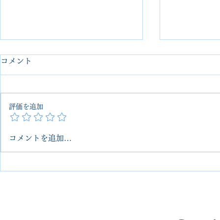
コメント
評価を追加
コメントを追加…
WESCOブーツ vibram2060
redwing
ソールカスタム｜VIBRAM×
ンジニアブ
スエードで抜群の相性
タム