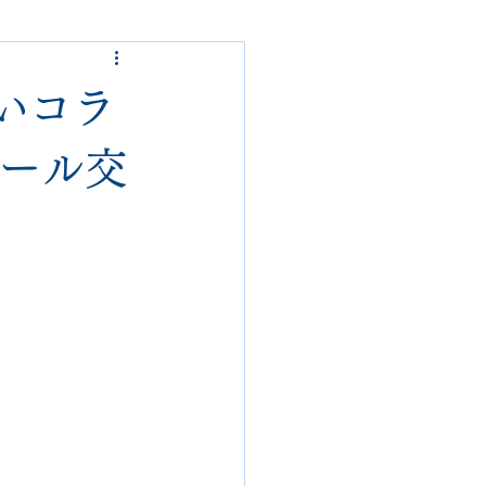
ded garcons
まいコラ
alden
nike
ソール交
loropiana
danner