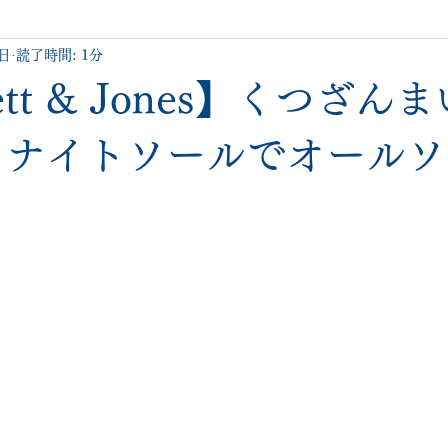
1日
読了時間: 1分
uboutin
allen edmonds
santoni
hugo boss
comme 
kett & Jones】くつざん
クリーニング•撥水コーティング
ハーフラバー • ヒール交換等
イナイトソールでオール
george cox
hermes
regal
saint laurent
redwing
と評価されています。