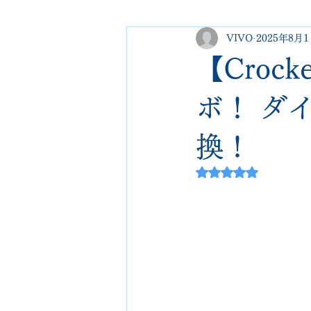
VIVO
2025年8月
george cleverley
Christian lo
【Croc
new balance
jimmy choo
ボ！ ダ
換！
johnlobb
edward green
5つ星のうちNaN
loewe
crockett&jones