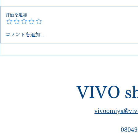
評価を追加
コメントを追加…
【埼玉 大宮】George Cox オ
【George
ールソール交換＆丸洗いクリ
ャックモデ
ーニング｜側面合成ゴム仕様
然クレープ
＋すべり革取り付け
【VIVOshoesalon｜他店で断
VIVO sh
られた修理・郵送可】
vivoomiya@viv
08049