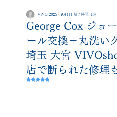
VIVO
2025年9月1日
読了時間: 1分
george cleverley
Christian louboutin
allen edmonds
George Cox 
new balance
jimmy choo
クリーニング•撥水コーテ
ール交換＋丸洗い
埼玉 大宮 VIVOsh
johnlobb
edward green
george cox
hermes
店で断られた修理
loewe
crockett&jones
5つ星のうちNaNと評価されています。