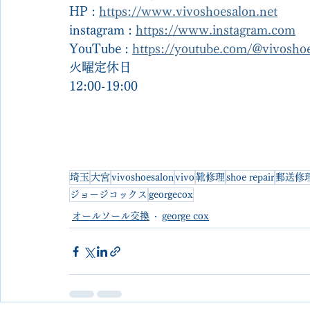
HP : 
https://www.vivoshoesalon.net
instagram : 
https://www.instagram.com
YouTube : 
https://youtube.com/@vivosh
火曜定休日
12:00-19:00
埼玉
大宮
vivoshoesalon
vivo
靴修理
shoe repair
郵送修
ジョージコックス
georgecox
オールソール交換
george cox