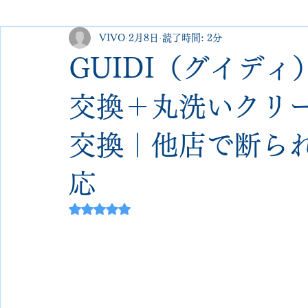
VIVO
2月8日
読了時間: 2分
george cleverley
Christian louboutin
allen edmonds
GUIDI（グイデ
new balance
jimmy choo
クリーニング•撥水コーテ
交換＋丸洗いクリ
交換｜他店で断ら
johnlobb
edward green
george cox
hermes
応
loewe
crockett&jones
5つ星のうちNaNと評価されています。