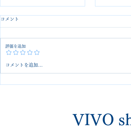
コメント
評価を追加
コメントを追加…
Guidi グイディ ブーツ修理 ソ
GUIDI 
ール交換事例 埼玉大宮
ランハーフ
VIVOshoesalon｜郵送可・他
＋ヒール取
店で断られた修理対応
【埼玉 大宮 V
｜郵送可・
VIVO sh
理】