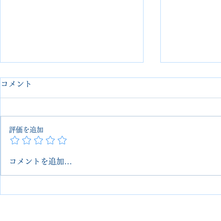
コメント
評価を追加
コメントを追加…
HERMES ベアン｜ステッチ
【HERME
切れ補修＋クリーニング
き心地向上！
スタム