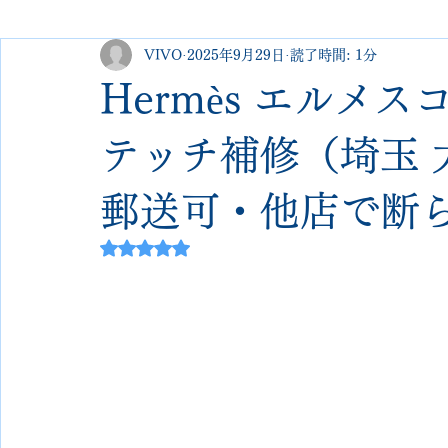
VIVO
2025年9月29日
読了時間: 1分
george cleverley
Christian louboutin
allen edmonds
Hermès エルメ
new balance
jimmy choo
クリーニング•撥水コーテ
テッチ補修（埼玉 大宮 
郵送可・他店で断
johnlobb
edward green
george cox
hermes
5つ星のうちNaNと評価されています。
loewe
crockett&jones