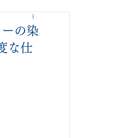
ded garcons
カーの染
alden
nike
度な仕
loropiana
danner