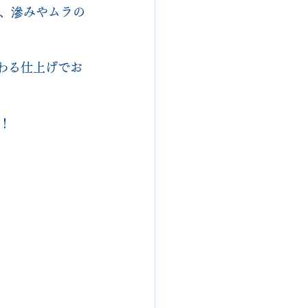
、滲みやムラの
わる仕上げでお
！