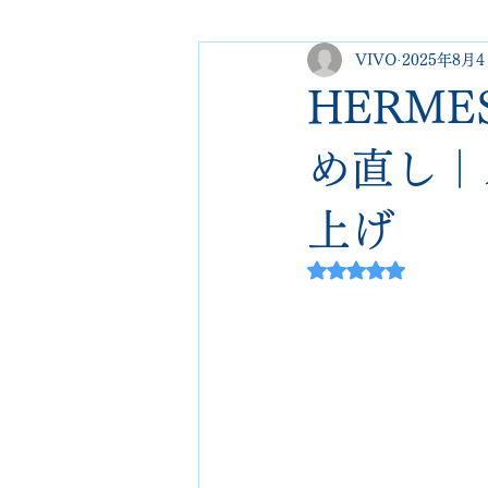
VIVO
2025年8月
george cleverley
Christian lo
HERM
new balance
jimmy choo
め直し｜
上げ
johnlobb
edward green
5つ星のうちNaN
loewe
crockett&jones