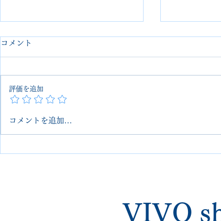
コメント
評価を追加
コメントを追加…
【GUCCI】バッグリカラー
ベルルッテ
で印象チェンジ。オレンジ系
＆レッドソ
からキャメルへ｜郵送修理対
い・ハーフ
応可能
施工
VIVO sh