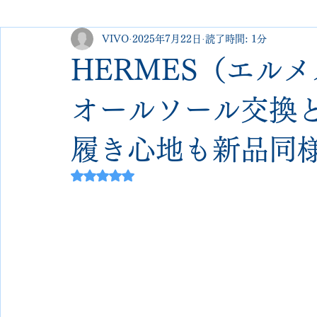
VIVO
2025年7月22日
読了時間: 1分
george cleverley
Christian louboutin
allen edmonds
HERMES（エル
new balance
jimmy choo
クリーニング•撥水コーテ
オールソール交換
履き心地も新品同
johnlobb
edward green
george cox
hermes
5つ星のうちNaNと評価されています。
loewe
crockett&jones