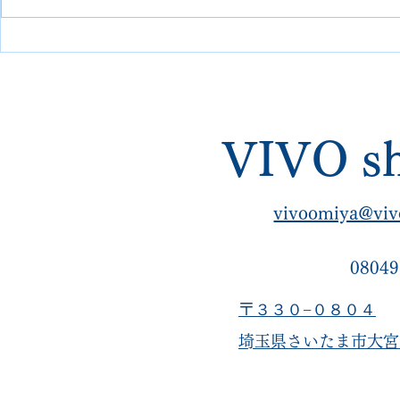
スタンスローファーのオール
き心地向上！
ソール・全体リカラー｜他店
スタム
で断られた修理も対応｜埼玉
大宮 VIVOshoesalon【全国
VIVO sh
郵送対応】
vivoomiya@viv
08049
〒３３０−０８０４
​埼玉県さいたま市大宮