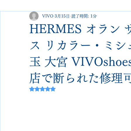
VIVO
3月15日
読了時間: 1分
george cleverley
Christian louboutin
allen edmonds
HERMES オラン
new balance
jimmy choo
クリーニング•撥水コーテ
ス リカラー・ミシ
玉 大宮 VIVOsho
johnlobb
edward green
george cox
hermes
店で断られた修理
loewe
crockett&jones
5つ星のうちNaNと評価されています。