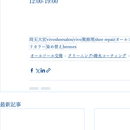
12:00-19:00
埼玉
大宮
vivoshoesalon
vivo
靴修理
shoe repair
オール
リカラー
染め替え
hermes
オールソール交換
クリーニング•撥水コーティング
最新記事