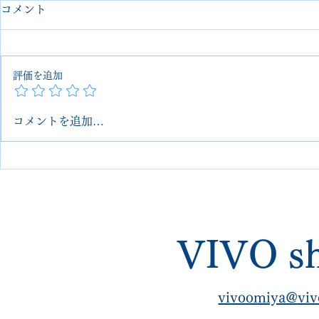
コメント
評価を追加
コメントを追加…
【Edward Green｜7万再生超
【ALDEN
え】丸洗いとオールソールで
ミシュラン
再生した瀕死の名作
仕様変更カ
VIVO sh
vivoomiya@viv