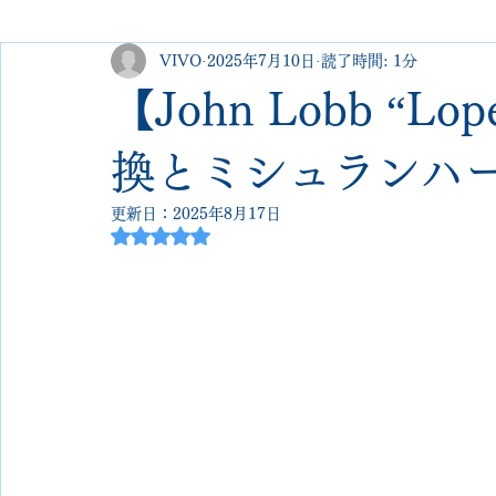
VIVO
2025年7月10日
読了時間: 1分
george cleverley
Christian louboutin
allen edmonds
【John Lobb “
new balance
jimmy choo
クリーニング•撥水コーテ
換とミシュランハ
更新日：
2025年8月17日
5つ星のうちNaNと評価されています。
johnlobb
edward green
george cox
hermes
loewe
crockett&jones