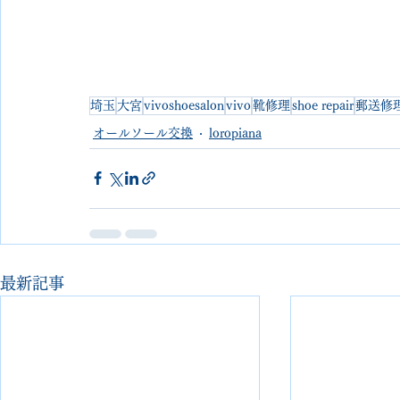
埼玉
大宮
vivoshoesalon
vivo
靴修理
shoe repair
郵送修
オールソール交換
loropiana
最新記事