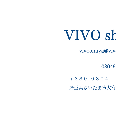
換＆ウェルト取り付け＋丸洗
ティング
い【VIVOshoesalon｜他店で
断られた修理・郵送可】
VIVO sh
vivoomiya@viv
08049
〒３３０−０８０４
​埼玉県さいたま市大宮