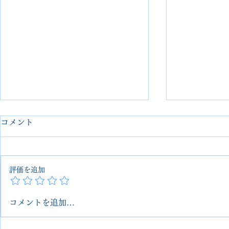
コメント
評価を追加
コメントを追加…
【埼玉 大宮】LoroPiana サマ
loro pia
ーウォークをオールソール交
オールソー