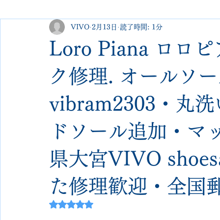
VIVO
2月13日
読了時間: 1分
george cleverley
Christian louboutin
allen edmonds
Loro Piana 
new balance
jimmy choo
クリーニング•撥水コーテ
ク修理. オールソ
vibram2303・
johnlobb
edward green
george cox
hermes
ドソール追加・マ
loewe
crockett&jones
県大宮VIVO sho
た修理歓迎・全国郵
5つ星のうちNaNと評価されています。