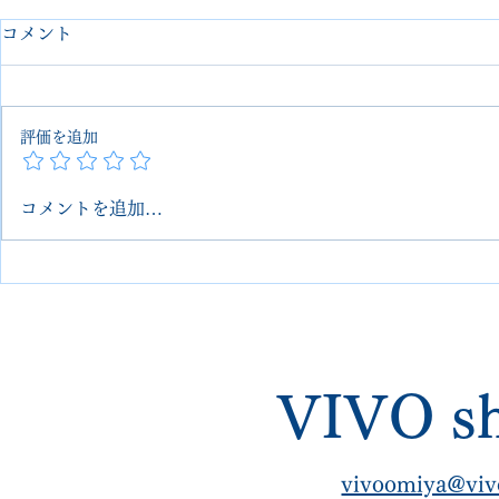
コメント
評価を追加
コメントを追加…
Louis Vuitton ヴィトン ヌメ
Louis Vu
革リカラー｜黒染め・色落ち
グ 全体リ
対策｜埼玉 大宮
グ＋傷補修 
VIVOshoesalon｜郵送可・他
VIVOsho
店で断られたお品物対応
しい修理も
VIVO sh
vivoomiya@viv