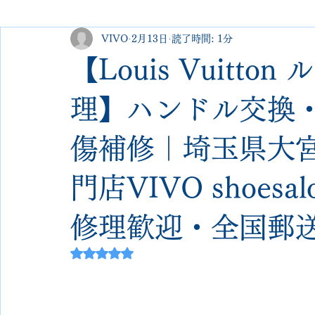
VIVO
2月13日
読了時間: 1分
george cleverley
Christian louboutin
allen edmonds
【Louis Vuitt
new balance
jimmy choo
クリーニング•撥水コーテ
理】ハンドル交換
傷補修｜埼玉県大
johnlobb
edward green
george cox
hermes
門店VIVO shoe
loewe
crockett&jones
修理歓迎・全国郵送
5つ星のうちNaNと評価されています。