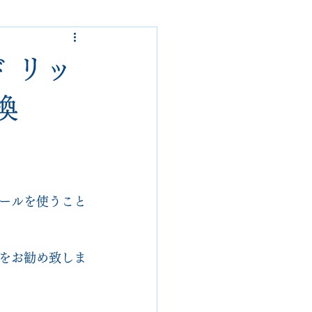
ded garcons
ド リッ
alden
nike
換
loropiana
danner
ールを使うこと
をお勧め致しま