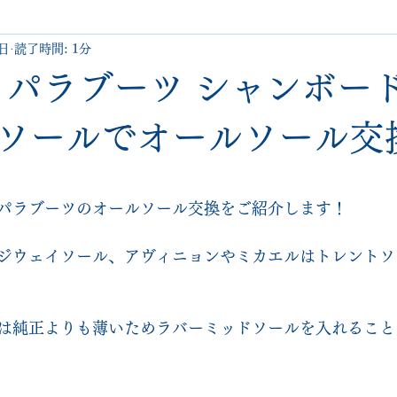
7日
読了時間: 1分
uboutin
allen edmonds
santoni
hugo boss
comme 
oot パラブーツ シャンボー
クリーニング•撥水コーティング
ハーフラバー • ヒール交換等
ソールでオールソール交
と評価されています。
george cox
hermes
regal
saint laurent
redwing
パラブーツのオールソール交換をご紹介します！
ジウェイソール、アヴィニョンやミカエルはトレントソ
は純正よりも薄いためラバーミッドソールを入れること