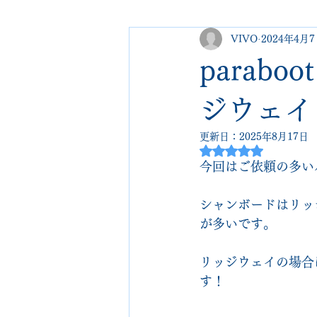
VIVO
2024年4月
george cleverley
Christian lo
parab
new balance
jimmy choo
ジウェイ
更新日：
2025年8月17日
5つ星のうちNaN
johnlobb
edward green
今回はご依頼の多い
シャンボードはリッ
loewe
crockett&jones
が多いです。
リッジウェイの場合
す！