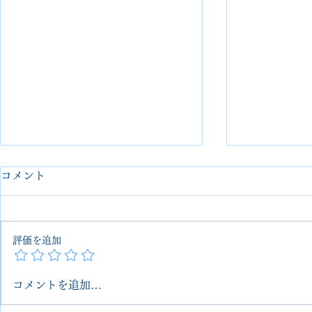
コメント
評価を追加
コメントを追加…
Philippe Model フィリップモ
【Louis V
デル｜スニーカーオールソー
ーの劣化パ