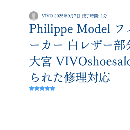
VIVO
2025年9月7日
読了時間: 1分
george cleverley
Christian louboutin
allen edmonds
Philippe Mod
new balance
jimmy choo
クリーニング•撥水コーテ
ーカー 白レザー部
大宮 VIVOshoes
johnlobb
edward green
george cox
hermes
られた修理対応
loewe
crockett&jones
5つ星のうちNaNと評価されています。