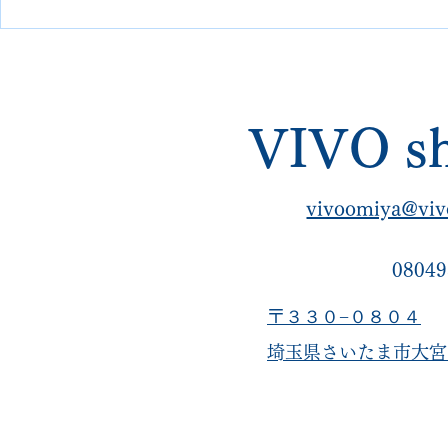
ル交換修理【埼玉 大宮
カスタム修
VIVOshoesalon｜郵送可・他
店で断られた修理】
VIVO sh
vivoomiya@viv
08049
〒３３０−０８０４
​埼玉県さいたま市大宮