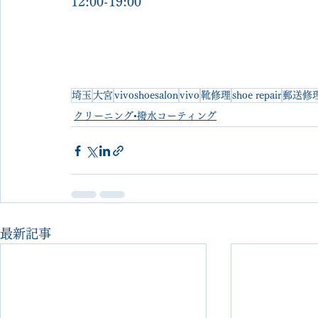
12:00-19:00
埼玉
大宮
vivoshoesalon
vivo
靴修理
shoe repair
郵送修
クリーニング•撥水コーティング
最新記事