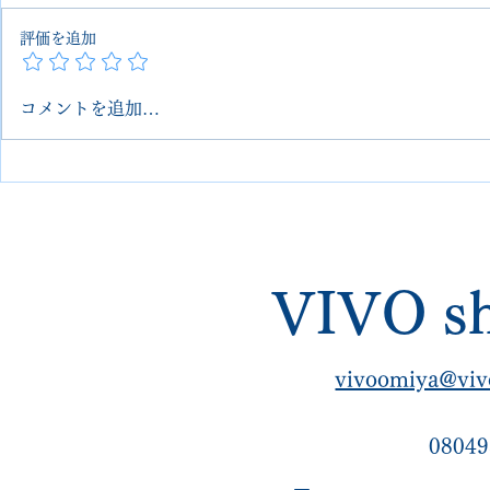
評価を追加
コメントを追加…
PRADA プラダ シャークソー
PRADA 
ルカスタム Vibram 埼玉 大宮
解修理｜vi
VIVOshoesalon【郵送可・他
ングでソー
店NG修理対応】
【VIVOsho
VIVO sh
vivoomiya@viv
08049