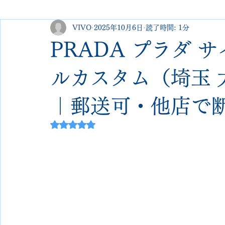
VIVO
2025年10月6日
読了時間: 1分
george cleverley
Christian louboutin
allen edmonds
PRADA プラダ 
new balance
jimmy choo
クリーニング•撥水コーテ
ルカスタム（埼玉 大宮 
｜郵送可・他店で
johnlobb
edward green
george cox
hermes
5つ星のうちNaNと評価されています。
loewe
crockett&jones