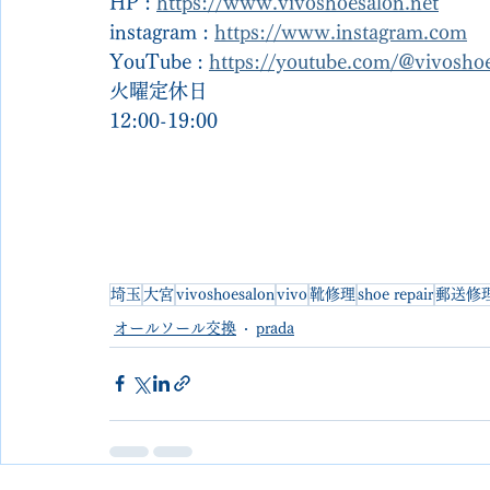
HP : 
https://www.vivoshoesalon.net
instagram : 
https://www.instagram.com
YouTube : 
https://youtube.com/@vivosh
火曜定休日
12:00-19:00
埼玉
大宮
vivoshoesalon
vivo
靴修理
shoe repair
郵送修
オールソール交換
prada