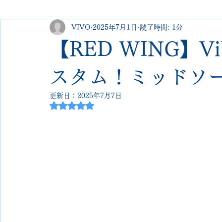
VIVO
2025年7月1日
読了時間: 1分
george cleverley
Christian louboutin
allen edmonds
【RED WING】Vi
new balance
jimmy choo
クリーニング•撥水コーテ
スタム！ミッドソ
更新日：
2025年7月7日
5つ星のうちNaNと評価されています。
johnlobb
edward green
george cox
hermes
loewe
crockett&jones