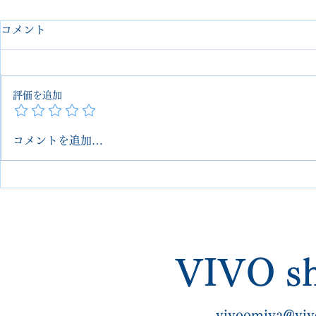
コメント
評価を追加
コメントを追加…
REDWING レッドウィング
Red Win
アイリッシュセッター
イリッシュ
vibramソールカスタム 埼玉
スタム 埼玉
大宮 VIVOshoesalon｜郵送
VIVOsho
可・他店で断られた修理も対
れた修理・
VIVO sh
応
vivoomiya@viv