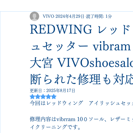
VIVO
2024年4月29日
読了時間: 1分
george cleverley
Christian louboutin
allen edmonds
REDWING レッ
new balance
jimmy choo
クリーニング•撥水コーテ
ュセッター vibr
大宮 VIVOshoe
johnlobb
edward green
george cox
hermes
断られた修理も対
loewe
crockett&jones
更新日：
2025年8月17日
5つ星のうちNaNと評価されています。
今回はレッドウィング　アイリッシュセッ
修理内容はvibrram 10０ソール、レ
イクリーニングです。