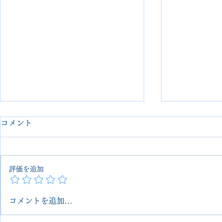
コメント
評価を追加
コメントを追加…
Red Wing レッドウィング ア
redwing
イリッシュセッター ソールカ
ジニアブー