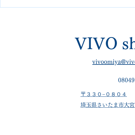
スタム 埼玉 大宮
ルカスタム
VIVOshoesalon｜他店で断ら
れた修理・郵送可
VIVO sh
vivoomiya@viv
08049
〒３３０−０８０４
​埼玉県さいたま市大宮