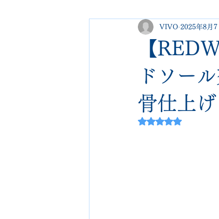
VIVO
2025年8月
george cleverley
Christian lo
【REDW
new balance
jimmy choo
ドソール
骨仕上げ
johnlobb
edward green
5つ星のうちNaN
loewe
crockett&jones