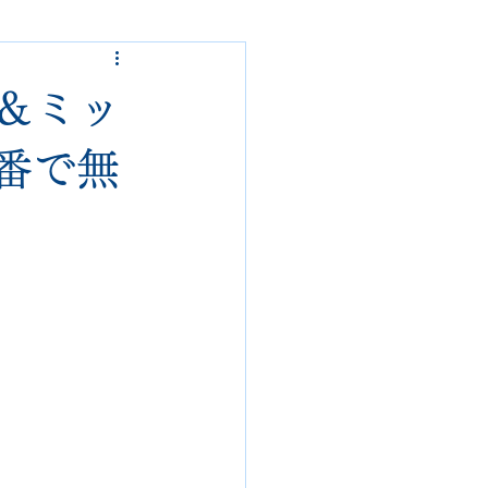
ded garcons
ル＆ミッ
alden
nike
番で無
loropiana
danner