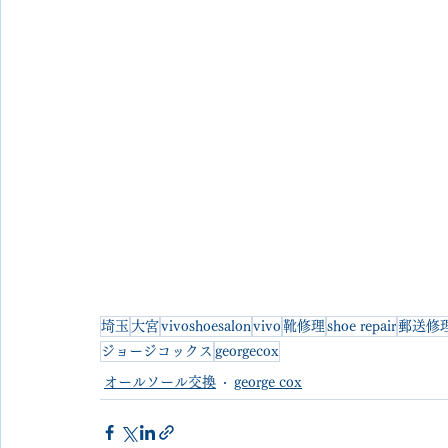
埼玉
大宮
vivoshoesalon
vivo
靴修理
shoe repair
郵送修
ジョージコックス
georgecox
オールソール交換
george cox