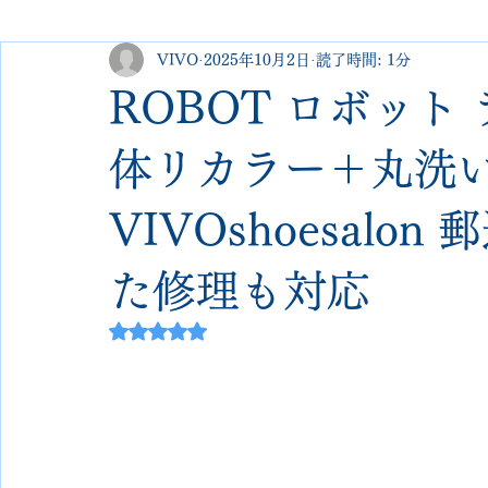
VIVO
2025年10月2日
読了時間: 1分
george cleverley
Christian louboutin
allen edmonds
ROBOT ロボッ
new balance
jimmy choo
クリーニング•撥水コーテ
体リカラー＋丸洗い
VIVOshoesal
johnlobb
edward green
george cox
hermes
た修理も対応
loewe
crockett&jones
5つ星のうちNaNと評価されています。