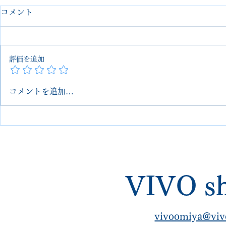
コメント
評価を追加
コメントを追加…
George Cox ジョージコック
【George
ス オールソール交換＋丸洗い
ャックモデ
クリーニング＋傷補修｜埼玉
然クレープ
大宮 VIVOshoesalon 郵送
可・他店で断られた修理対応
VIVO sh
vivoomiya@viv