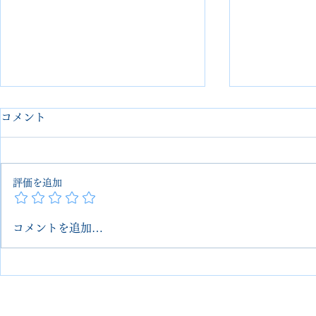
コメント
評価を追加
コメントを追加…
redwing ブーツ ソールカスタ
【Russell 
ム＋丸洗いクリーニング 埼玉
vibram2
大宮 VIVOshoesalon｜郵送
品のような
可・他店で断られた修理対応