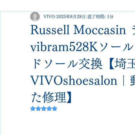
VIVO
2025年8月28日
読了時間: 1分
george cleverley
Christian louboutin
allen edmonds
Russell Mocca
new balance
jimmy choo
クリーニング•撥水コーテ
vibram528Kソ
ドソール交換【埼玉
johnlobb
edward green
george cox
hermes
VIVOshoesal
loewe
crockett&jones
た修理】
5つ星のうちNaNと評価されています。