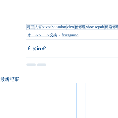
埼玉
大宮
vivoshoesalon
vivo
靴修理
shoe repair
郵送修
オールソール交換
ferragamo
最新記事