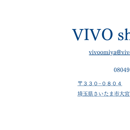
ーレ フェラガモ）オールソー
ング｜埼玉 
ル修理｜vibram1136使用｜
VIVOsho
他店で断られた修理・全国郵
店NG修理
VIVO sh
送可｜埼玉 大宮
VIVOshoesalon
vivoomiya@viv
08049
〒３３０−０８０４
​埼玉県さいたま市大宮