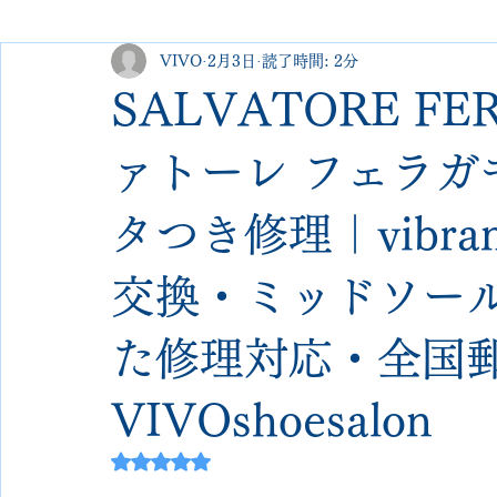
VIVO
2月3日
読了時間: 2分
george cleverley
Christian louboutin
allen edmonds
SALVATORE F
new balance
jimmy choo
クリーニング•撥水コーテ
ァトーレ フェラガ
タつき修理｜vibra
johnlobb
edward green
george cox
hermes
交換・ミッドソー
loewe
crockett&jones
た修理対応・全国郵
VIVOshoesalon
5つ星のうちNaNと評価されています。