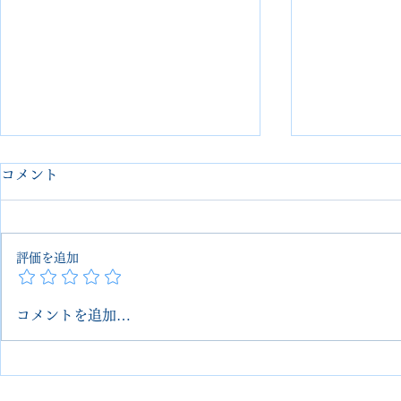
コメント
評価を追加
コメントを追加…
レッドウイングのブーツを
Red Wi
vibram100ソールカスタム｜
換&丸洗い
ミッドソール交換＆丸洗いフ
ム