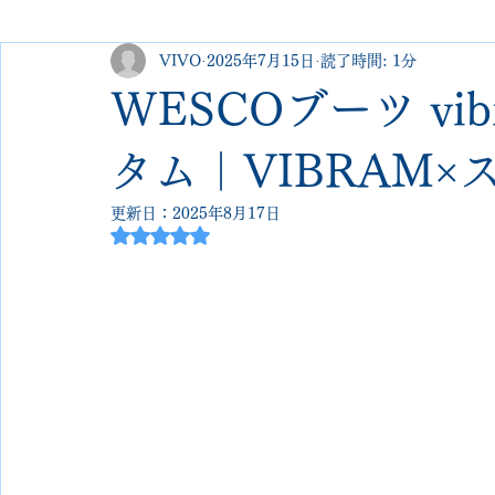
VIVO
2025年7月15日
読了時間: 1分
george cleverley
Christian louboutin
allen edmonds
WESCOブーツ vi
new balance
jimmy choo
クリーニング•撥水コーテ
タム｜VIBRAM
更新日：
2025年8月17日
5つ星のうちNaNと評価されています。
johnlobb
edward green
george cox
hermes
loewe
crockett&jones