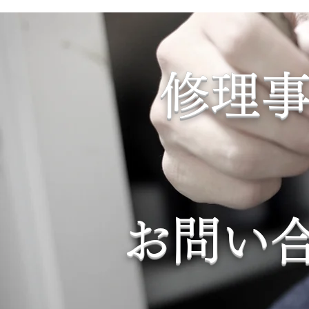
​
​
修理
​
お問い