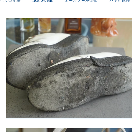
全ての記事
rick owens
オールソール交換
バッグ修理
george cleverley
Christian louboutin
allen edmonds
new balance
jimmy choo
クリーニング•撥水コーテ
johnlobb
edward green
george cox
hermes
loewe
crockett&jones