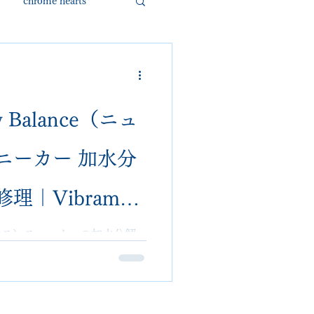
chrome hearts
ded garcons
alden
nike
Balance（ニュ
ニーカー 加水分
loropiana
danner
理｜Vibram使
ッグ修理専門店
バランス）スニーカーの加水分解
ram使用で再劣化抑制。他店
埼玉県大宮の高級靴修理専門
alon｜他店不可・全