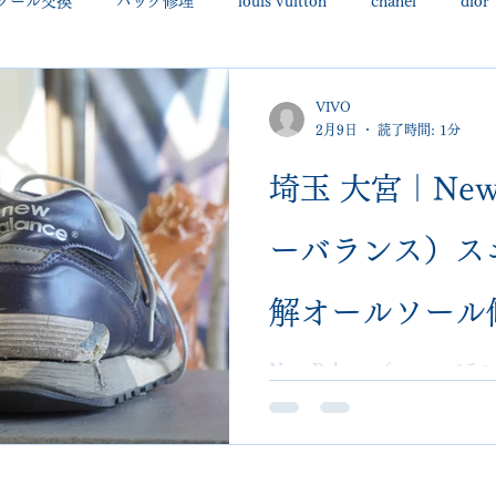
ソール交換
バッグ修理
louis vuitton
chanel
dior
uboutin
allen edmonds
santoni
hugo boss
comme 
VIVO
2月9日
読了時間: 1分
クリーニング•撥水コーティング
ハーフラバー • ヒール交換等
埼玉 大宮｜New 
ーバランス）ス
george cox
hermes
regal
saint laurent
redwing
解オールソール修
用｜高級靴・バ
New Balance（ニュー
オールソール修理事例。Vib
不可案件・全国郵送対応。
VIVO shoes
店VIVO shoesalon。