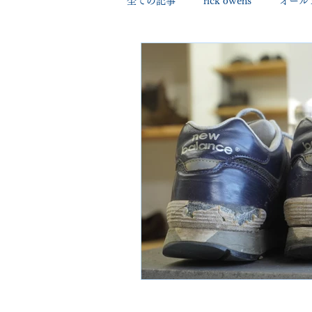
全ての記事
rick owens
オール
george cleverley
Christian lo
new balance
jimmy choo
johnlobb
edward green
loewe
crockett&jones