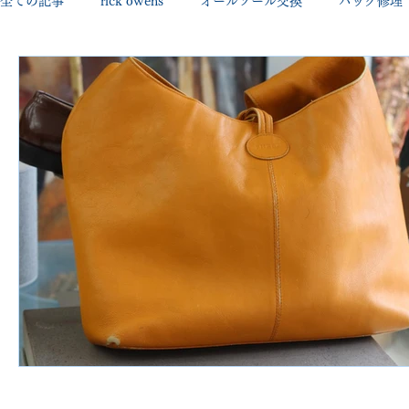
全ての記事
rick owens
オールソール交換
バッグ修理
george cleverley
Christian louboutin
allen edmonds
new balance
jimmy choo
クリーニング•撥水コーテ
johnlobb
edward green
george cox
hermes
loewe
crockett&jones