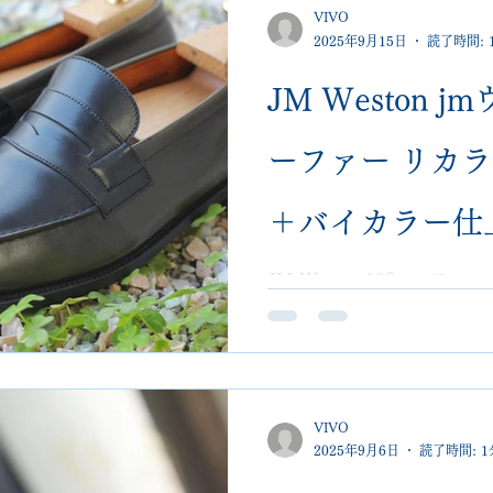
VIVO
2025年9月15日
読了時間: 
JM Weston 
ーファー リカ
＋バイカラー仕
宮 VIVOshoe
JM Weston 180ロー
めでリカラー。 シミを隠し
ジナリティを演出。 埼玉 大宮 
修理対応
修理・難しい染め直し案件
VIVO
2025年9月6日
読了時間: 1