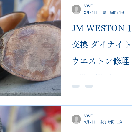
た修理・全国郵
VIVO
3月21日
読了時間: 1分
JM WESTON
交換 ダイナイト
ウエストン修理
VIVOshoesa
JM WESTON 180ロー
すべり革、撥水コーティン
VIVOshoesalon。郵
断られた修理受
VIVO
3月7日
読了時間: 1分