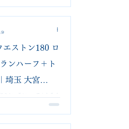
中古靴の沈みや汚れも解決。
）
lonでは郵送依頼や他店で断られ
1分
jmウエストン180 ロ
ュランハーフ＋ト
｜埼玉 大宮
lon【郵送可・難修
ファーにミシュランハーフ＋トライ
久性と高級感を両立する定番
Oshoesalonが難修理・他店