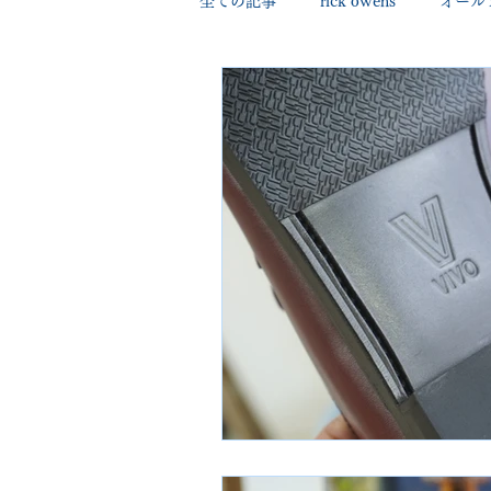
全ての記事
rick owens
オール
george cleverley
Christian lo
new balance
jimmy choo
johnlobb
edward green
loewe
crockett&jones