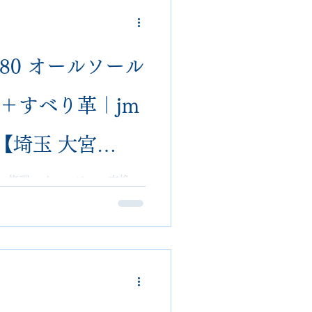
送可
 180 オールソール
＋すべり革｜jm
【埼玉 大宮
lon】 郵送可 他店で
ファー修理。オールソール交換、
グ対応。埼玉県大宮
送可・他店で断られた修理歓迎。
付