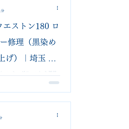
1分
jmウエストン180 ロ
ラー修理（黒染め
上げ）｜埼玉 大
salon｜郵送可・難
ファー（ハンターグリーン）を黒染
つつバイカラー仕上げでオリ
VIVOshoesalonでは郵送
も対応可能。
分