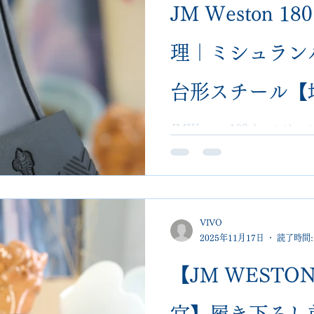
JM Weston 
理｜ミシュラン
台形スチール【
VIVOshoesalo
JMWeston 180オール
バー、台形スチールなど高
の靴修理専門店VIVOshoe
VIVO
2025年11月17日
読了時間:
【JM WESTO
宮】履き下ろし