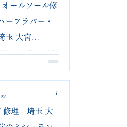
180 オールソール修
ハーフラバー・
埼玉 大宮
n】
ソール修理。ミシュランハーフラ
級革靴修理対応。埼玉県大宮
salon。全国郵送修理可能。
 0分
N 修理｜埼玉 大
前のミシュラン