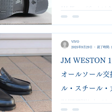
工（埼玉 大宮 VI
J.M. Weston（ジェイ
ールソール交換。VIVO刻
フ＋台形スチールを組み合わ
郵送可・難修理
のVIVOshoesalonは郵
VIVO
2025年9月29日
読了時間: 
JM WESTON 
オールソール交
ル・スチール・
宮 VIVOshoe
JM WESTON jmウエス
例。オールソール交換、ハ