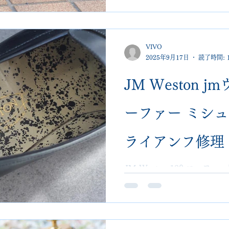
い、コルク交換まで対応。
で断られた修理
埼玉大宮のVIVOshoesa
た難しい修理も承ります。
VIVO
2025年9月17日
読了時間: 
JM Weston 
ーファー ミシ
ライアンフ修理
VIVOshoesa
JM Weston 180 ロー
アンフスチールを施工。耐
人気メニュー。埼玉 大宮 VIV
理対応】
断り案件も対応。郵送可。