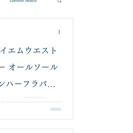
chrome hearts
ded garcons
alden
nike
ジェイエムウエスト
ァー オールソール
loropiana
danner
ンハーフラバ
理｜埼玉 大宮
ウエストン）の革靴修理は
ールソール交換・ミシュランハーフ
他店NG修理も全国郵送可。
lon｜他店で断られ