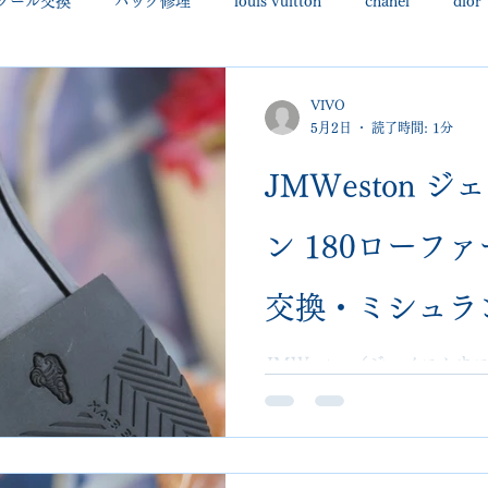
ソール交換
バッグ修理
louis vuitton
chanel
dior
uboutin
allen edmonds
santoni
hugo boss
comme 
VIVO
5月2日
読了時間: 1分
クリーニング•撥水コーティング
ハーフラバー • ヒール交換等
JMWeston 
ン 180ローフ
george cox
hermes
regal
saint laurent
redwing
交換・ミシュラ
ー・スチール修
JMWeston（ジェイエム
VIVOshoesalon。オ
ラバー・スチール補強対応。
VIVOshoesa