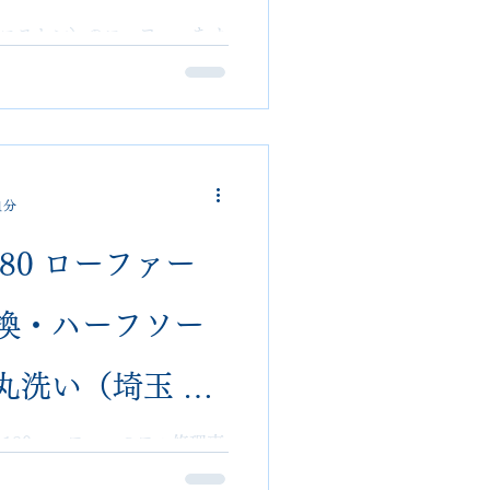
VOshoesalon｜
エムウエストン）のローファーをオ
印入りソールにミシュランハー
せ高耐久仕様へ。埼玉 大宮
対応）
送修理・難修理対応可能。
1分
180 ローファー
換・ハーフソー
丸洗い（埼玉 大
salon 郵送可・他店
トン180ローファーのフル修理事
ーフラバー、スチール、丸洗