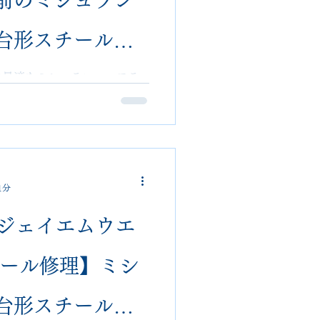
台形スチール｜
lon｜郵送可・他店
保護に最適なミシュランハーフラ
宮のVIVOshoesalonが
す。 全国郵送対応・他店で
物もOK
1分
on ジェイエムウエ
ソール修理】ミシ
台形スチール施