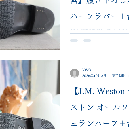
ハーフラバー＋
VIVOshoesa
J.M. WESTONの新品
バー＋台形スチール施工。 埼玉大
段差調整まで丁寧に仕上げま
で断られたお品
断られた修理も歓迎。
VIVO
2025年10月3日
読了時間: 
【J.M. West
ストン オール
ュランハーフ＋