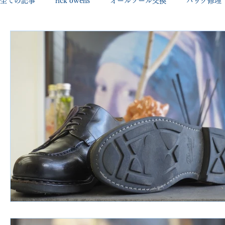
全ての記事
rick owens
オールソール交換
バッグ修理
george cleverley
Christian louboutin
allen edmonds
new balance
jimmy choo
クリーニング•撥水コーテ
johnlobb
edward green
george cox
hermes
loewe
crockett&jones