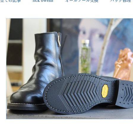
全ての記事
rick owens
オールソール交換
バッグ修理
george cleverley
Christian louboutin
allen edmonds
new balance
jimmy choo
クリーニング•撥水コーテ
johnlobb
edward green
george cox
hermes
loewe
crockett&jones