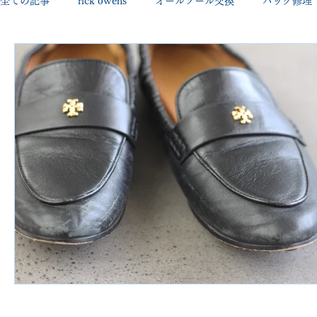
全ての記事
rick owens
オールソール交換
バッグ修理
george cleverley
Christian louboutin
allen edmonds
new balance
jimmy choo
クリーニング•撥水コーテ
johnlobb
edward green
george cox
hermes
loewe
crockett&jones