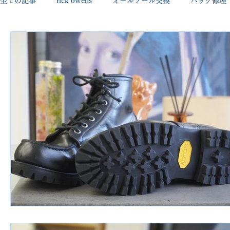
全ての記事
rick owens
オールソール交換
バッグ修理
george cleverley
Christian louboutin
allen edmonds
new balance
jimmy choo
クリーニング•撥水コーテ
johnlobb
edward green
george cox
hermes
loewe
crockett&jones