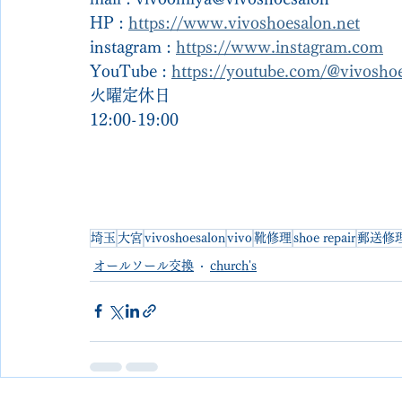
HP : 
https://www.vivoshoesalon.net
instagram : 
https://www.instagram.com
YouTube : 
https://youtube.com/@vivosh
火曜定休日
12:00-19:00
埼玉
大宮
vivoshoesalon
vivo
靴修理
shoe repair
郵送修
オールソール交換
church's