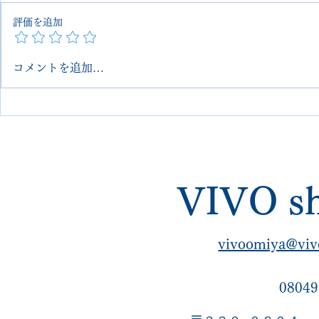
評価を追加
コメントを追加…
Church’s チャーチ オールソ
【埼玉 大宮】
ール交換・リカラー・ハーフ
ーチ サン
ラバー・スチール修理｜埼玉
ンハーフ＆
大宮 VIVOshoesalon【郵送
ール【VIVO
可・他店で断られた難修理も
で断られた
VIVO sh
対応】
vivoomiya@viv
08049