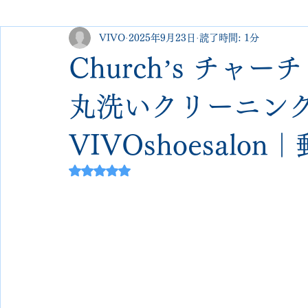
VIVO
2025年9月23日
読了時間: 1分
george cleverley
Christian louboutin
allen edmonds
Church’s チャ
new balance
jimmy choo
クリーニング•撥水コーテ
丸洗いクリーニング
VIVOshoesal
johnlobb
edward green
george cox
hermes
5つ星のうちNaNと評価されています。
loewe
crockett&jones