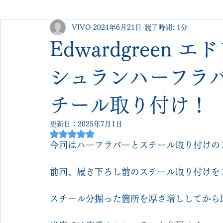
VIVO
2024年6月21日
読了時間: 1分
george cleverley
Christian louboutin
allen edmonds
Edwardgreen
new balance
jimmy choo
クリーニング•撥水コーテ
シュランハーフラ
チール取り付け！
johnlobb
edward green
george cox
hermes
更新日：
2025年7月1日
5つ星のうちNaNと評価されています。
今回はハーフラバーとスチール取り付けの
loewe
crockett&jones
前回、履き下ろし前のスチール取り付けを
スチール分掘った箇所を厚さ増ししてから