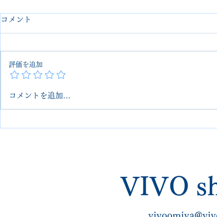
コメント
評価を追加
コメントを追加…
Edward Green オールソール
【Edward 
交換＋ハーフラバー＋スチー
トゥスチー
ル補強（埼玉 大宮
ア｜埼玉 大
VIVOshoesalon｜郵送可・他
VIVOsho
店断り修理対応）
店で断られ
VIVO sh
vivoomiya@viv