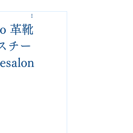
ded garcons
mo 革靴
alden
nike
スチー
alon
loropiana
danner