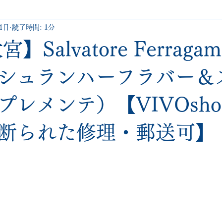
4日
読了時間: 1分
uboutin
allen edmonds
santoni
hugo boss
comme 
】Salvatore Ferraga
クリーニング•撥水コーティング
ハーフラバー • ヒール交換等
シュランハーフラバー＆
レメンテ）【VIVOshoes
george cox
hermes
regal
saint laurent
redwing
断られた修理・郵送可】
と評価されています。