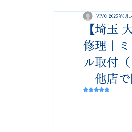
VIVO
2025年8月1
george cleverley
Christian lo
【埼玉 大宮
new balance
jimmy choo
修理｜ミ
ル取付（プ
johnlobb
edward green
｜他店で
loewe
crockett&jones
5つ星のうちNaN